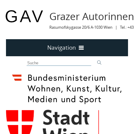
Grazer Autorinne
Rasumofskygasse 20/6 A-1030 Wien | Tel.: +43
Navigation
Home
50 JAHRE GAV
MITTEILUNGEN
MITTEILUNGEN Archiv
TERMINE
TERMINE sortiert
LYRIK IM MÄRZ
MITGLIEDER