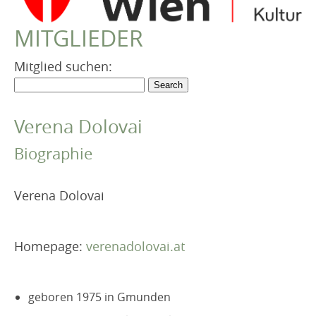
VEREIN
MITGLIEDER
Robert Musil Gedenkraum
TERMINARCHIV
Mitglied suchen:
TEXTE
IN MEMORIAM
Verena Dolovai
Biographie
Verena Dolovai
Homepage:
verenadolovai.at
geboren 1975 in Gmunden