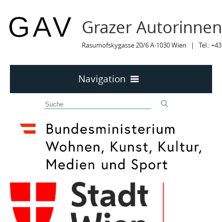
Grazer Autorinne
Rasumofskygasse 20/6 A-1030 Wien | Tel.: +43
Navigation
Home
50 JAHRE GAV
MITTEILUNGEN
MITTEILUNGEN Archiv
TERMINE
TERMINE sortiert
LYRIK IM MÄRZ
MITGLIEDER