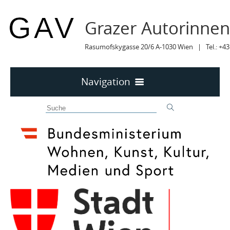
Grazer Autorinne
Rasumofskygasse 20/6 A-1030 Wien | Tel.: +43
Navigation
Home
50 JAHRE GAV
MITTEILUNGEN
MITTEILUNGEN Archiv
TERMINE
2025
TERMINE sortiert
2024
LYRIK IM MÄRZ
2023
MITGLIEDER
2022