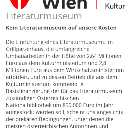
VEREIN
2021
Literaturmuseum
Robert Musil Gedenkraum
2020
TERMINARCHIV
2019
Kein Literaturmuseum auf unsere Kosten
2018
TEXTE
Die Einrichtung eines Literaturmuseums im
IN MEMORIAM
2017
Grillparzerhaus, die umfangreiche
2016
Umbauarbeiten in der Höhe von 2,64 Millionen
Euro aus dem Kulturministerium und 2,8
2015
Millionen Euro aus dem Wirtschaftsministerium
2014
erfordert, und zu dessen Betrieb die aus dem
Kulturministerium kommend e
2013
Basisfinanzierung der für das Literaturmuseum
2012
zuständigen Österreichischen
2011
Nationalbibliothek um 850.000 Euro im Jahr
aufgestockt werden soll, scheint uns angesichts
der prekären Bedingungen, unter denen die
meisten österreichischen Autorinnen und