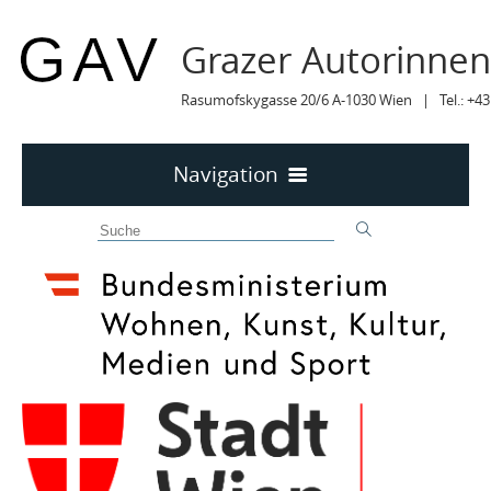
Grazer Autorinne
Rasumofskygasse 20/6 A-1030 Wien | Tel.: +43
Navigation
Home
50 JAHRE GAV
MITTEILUNGEN
MITTEILUNGEN Archiv
TERMINE
2025
TERMINE sortiert
2024
LYRIK IM MÄRZ
2023
MITGLIEDER
2022