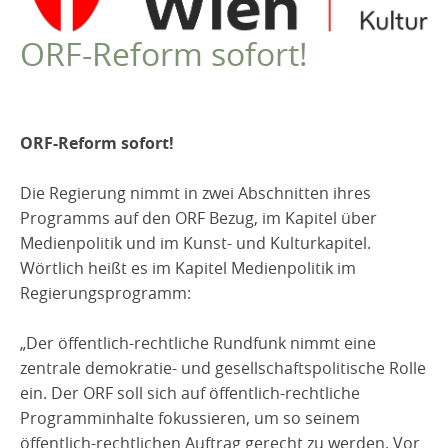
VEREIN
2021
ORF-Reform sofort!
Robert Musil Gedenkraum
2020
TERMINARCHIV
2019
2018
TEXTE
ORF-Reform sofort!
IN MEMORIAM
2017
2016
Die Regierung nimmt in zwei Abschnitten ihres
Programms auf den ORF Bezug, im Kapitel über
2015
Medienpolitik und im Kunst- und Kulturkapitel.
2014
Wörtlich heißt es im Kapitel Medienpolitik im
2013
Regierungsprogramm:
2012
„Der öffentlich-rechtliche Rundfunk nimmt eine
2011
zentrale demokratie- und gesellschaftspolitische Rolle
ein. Der ORF soll sich auf öffentlich-rechtliche
Programminhalte fokussieren, um so seinem
öffentlich-rechtlichen Auftrag gerecht zu werden. Vor