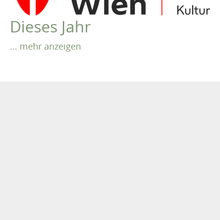
VEREIN
Dieses Jahr
Robert Musil Gedenkraum
TERMINARCHIV
... mehr anzeigen
Dieses Jahr
TEXTE
IN MEMORIAM
2025
2024
2023
2022
2021
2020
2019
2018
2017