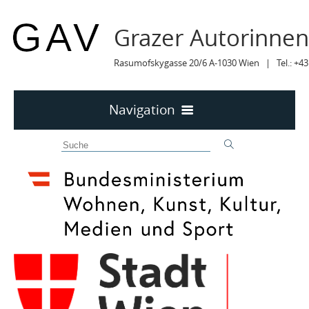
Grazer Autorinne
Rasumofskygasse 20/6 A-1030 Wien | Tel.: +43
Navigation
Home
50 JAHRE GAV
MITTEILUNGEN
MITTEILUNGEN Archiv
TERMINE
TERMINE sortiert
LYRIK IM MÄRZ
MITGLIEDER