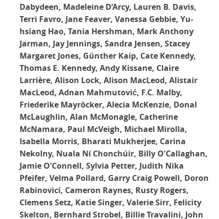
Dabydeen, Madeleine D’Arcy, Lauren B. Davis,
Terri Favro, Jane Feaver, Vanessa Gebbie, Yu-
hsiang Hao, Tania Hershman, Mark Anthony
Jarman, Jay Jennings, Sandra Jensen, Stacey
Margaret Jones, Günther Kaip, Cate Kennedy,
Thomas E. Kennedy, Andy Kissane, Claire
Larrière, Alison Lock, Alison MacLeod, Alistair
MacLeod, Adnan Mahmutović, F.C. Malby,
Friederike Mayröcker, Alecia McKenzie, Donal
McLaughlin, Alan McMonagle, Catherine
McNamara, Paul McVeigh, Michael Mirolla,
Isabella Morris, Bharati Mukherjee, Carina
Nekolny, Nuala Ní Chonchúir, Billy O'Callaghan,
Jamie O'Connell, Sylvia Petter, Judith Nika
Pfeifer, Velma Pollard, Garry Craig Powell, Doron
Rabinovici, Cameron Raynes, Rusty Rogers,
Clemens Setz, Katie Singer, Valerie Sirr, Felicity
Skelton, Bernhard Strobel, Billie Travalini, John