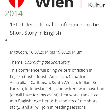
VEREIN
2014
Robert Musil Gedenkraum
TERMINARCHIV
13th International Conference on the
Dieses Jahr
TEXTE
Short Story in English
IN MEMORIAM
2025
2024
Mittwoch, 16.07.2014 bis 19.07.2014 um
2023
Theme:
Unbraiding the Short Story
2022
This conference will bring writers of fiction in
2021
English (Irish, British, American, Canadian,
2020
Australian, Caribbean, South-African, Indian, Sri
2019
Lankan, Indonesian, etc.) and writers who have had
2018
(or will have for this event) their work translated
into English together with scholars of the short
2017
story, and all will join in reading sessions,