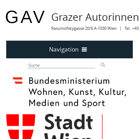
Grazer Autorinne
Rasumofskygasse 20/6 A-1030 Wien | Tel.: +43
Navigation
Home
50 JAHRE GAV
MITTEILUNGEN
MITTEILUNGEN Archiv
TERMINE
TERMINE sortiert
LYRIK IM MÄRZ
MITGLIEDER