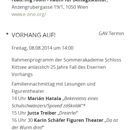
Anzengrubergasse 19/1, 1050 Wien
www.e-zine.org/
GAV Termin
VORHANG AUF!
Freitag, 08.08.2014 um 14:00
Rahmenprogramm der Sommerakademie Schloss
Kittsee anlässlich 25 Jahre Fall des Eisernen
Vorhangs
Familiennachmittag mit Lesungen und
Figurentheater
14 Uhr
Marián Hatala
„
Bekenntnis eines
Schulschwänzers/Spoveď záškolák
“*
15 Uhr
Jutta Treiber
„
Dreierlei
“
16 Uhr 30
Karin Schäfer Figuren Theater
„
Da ist
der Wurm drin!
“